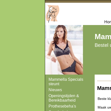
Ho
Mamm
Bestel
Mammella Specials
steunt
Mamm
Nieuws
Openingstijden &
Beste kl
Bereikbaarheid
Prothesebeha's
Maak uw 