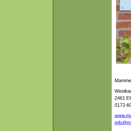
Mammell
Westka
2461 EH
0172-60
www.ma
info@ma