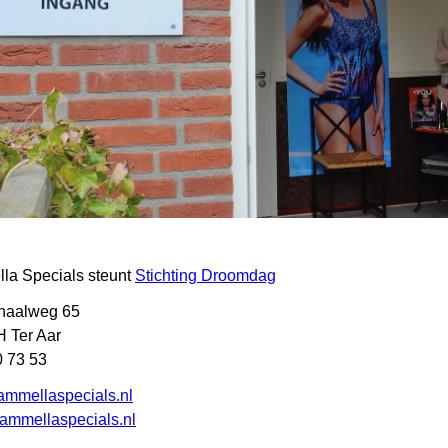
a Specials steunt
Stichting Droomdag
naalweg 65
 Ter Aar
 73 53
mmellaspecials.nl
mmellaspecials.nl