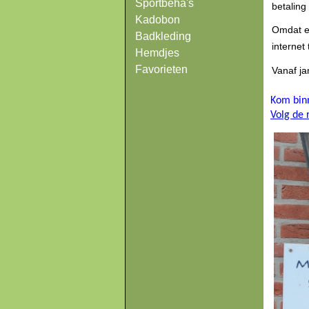
Sportbeha's
betaling
Kadobon
Omdat er
Badkleding
internet
Hemdjes
Favorieten
Vanaf j
Kom binn
Volg de 