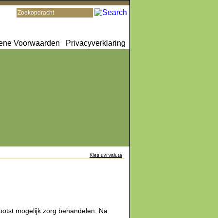
ene Voorwaarden
Privacyverklaring
Kies uw valuta
ootst mogelijk zorg behandelen. Na