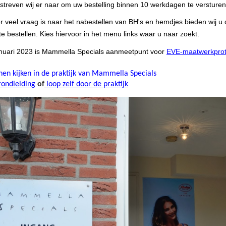
 streven wij er naar om uw bestelling binnen 10 werkdagen te versturen
 veel vraag is naar het nabestellen van BH's en hemdjes bieden wij u 
 te bestellen. Kies hiervoor in het menu links waar u naar zoekt.
anuari 2023 is Mammella Specials aanmeetpunt voor
EVE-maatwerkpro
en kijken in de praktijk van Mammella Specials
rondleiding
of
loop zelf door de praktijk